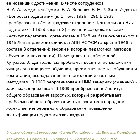
её новейших достижений. В числе сотрудников
Н. А. Альмединген-Тумим, В. А. Зеленко, Б. Е. Райков. Издавал
«Вопросы педагогики» (в. 1—5/6, 1926—29). В 1933
преобразован в Ленинградское отделение Центрального НИИ
педагогики. В 1939 закрыт. 2) Научно-исследовательский
институт педагогики, организован в 1948 на базе основанного в
1945 Ленинградского филиала АПН РСФСР (открыт в 1946 в
составе 3 отделений: теории и истории педагогики, методов
обучения и психологии). Помещался на набережной
Кутузова, 8. Центральные проблемы: воспитание мышления
учащихся в процессе обучения; преемственность в обучении и
воспитании; исследования по психологии и частным
методикам. В 1960 реорганизован в НИИ вечерних (сменных) и
заочных средних школ. В 1969 преобразован в Институт
общего образования взрослых, который разрабатывает
проблемы общего образования лиц, занятых в народном
хозяйстве, непрерывного образования, повышения
квалификации педагогических кадров.
Энциклопедический справочник «Санкт-Петербург». - М.: Большая Российская
энциклопедия
.
Белова Л.Н., Булдаков Г.Н., Дегтярев А.Я. и др.
.
1992
.